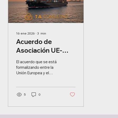
16 ene 2026
∙
3
min
Acuerdo de
Asociación UE-
Mercosur: Un Hito
El acuerdo que se está
Geopolítico y
formalizando entre la
Unión Europea y el
Económico
Mercosur representa un
capítulo histórico en la
compleja geopolítica
internacional. Surge
5
0
como respuesta al
escenario global actual,
marcado por el creciente
proteccionismo de las