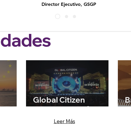
Director Ejecutivo, GSGP
idades
Global Citizen
B
ito
Festival: Amazônia
W
Leer Más