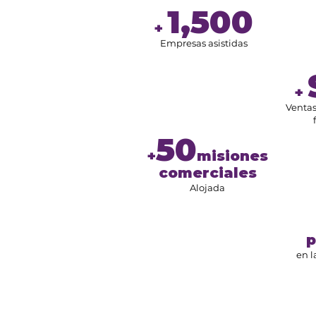
1,500
​+
Empresas asistidas
​+
Ventas
50
+
misiones
comerciales
Alojada
p
en l