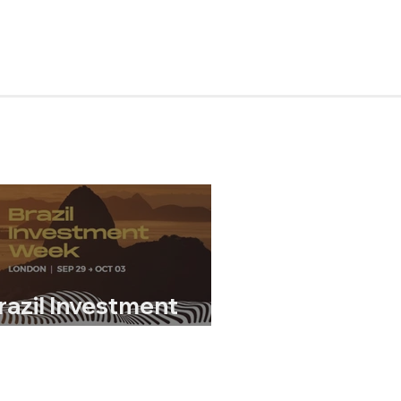
razil Investment
eek 2025 – London