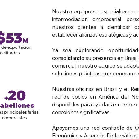
Nuestro equipo se especializa en e
intermediación empresarial per
nuestros clientes a identificar
$53
establecer alianzas estratégicas y a
M
 de exportación
Ya sea explorando oportunidades
facilitadas
consolidando su presencia en Brasil
comercial, nuestro equipo se adapt
soluciones prácticas que generan r
Nuestras oficinas en Brasil y el Re
20
red de socios en América del Nor
+
disponibles para ayudar a su empres
abellones
conexiones significativas.
as principales ferias
comerciales
Apoyamos una red confiable de Or
Económico y Agencias Diplomáticas