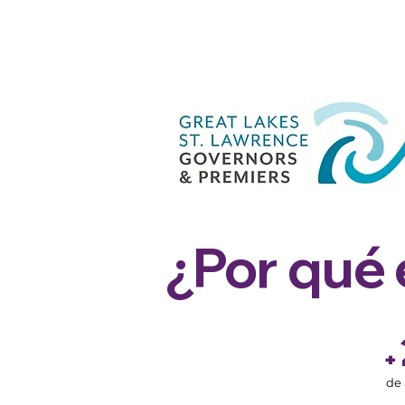
¿Por qué 
+
de