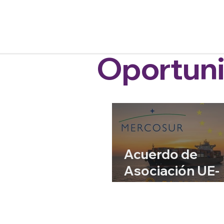
Oportun
Acuerdo de
Asociación UE-
Mercosur: Un H
Geopolítico y
Económico