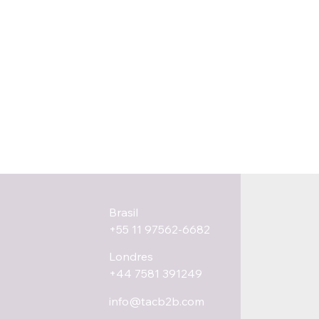
Brasil
+55 11 97562-6682
Londres
+44 7581 391249
info@tacb2b.com