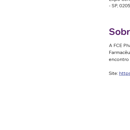
- SP, 0205
Sobr
A FCE Pha
Farmacêut
encontro 
Site: 
http