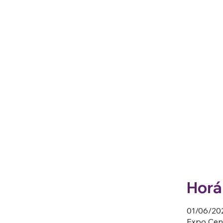
Horár
01/06/202
Expo Cent