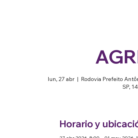
AGR
lun, 27 abr
  |  
Rodovia Prefeito Antôn
SP, 14
Horario y ubicaci
27 abr 2026, 8:00 – 01 may 2026, 