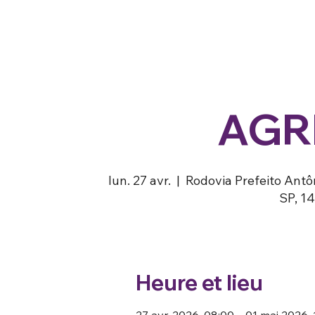
AGR
lun. 27 avr.
  |  
Rodovia Prefeito Antôn
SP, 14
Heure et lieu
27 avr. 2026, 08:00 – 01 mai 2026,